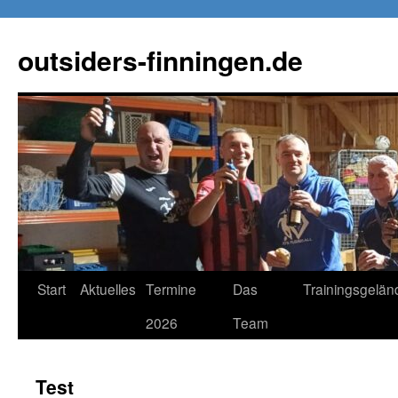
Zum
Inhalt
outsiders-finningen.de
springen
Start
Aktuelles
Termine
Das
Trainingsgelän
2026
Team
Test