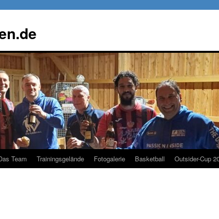
gen.de
Das Team
Trainingsgelände
Fotogalerie
Basketball
Outsider-Cup 2