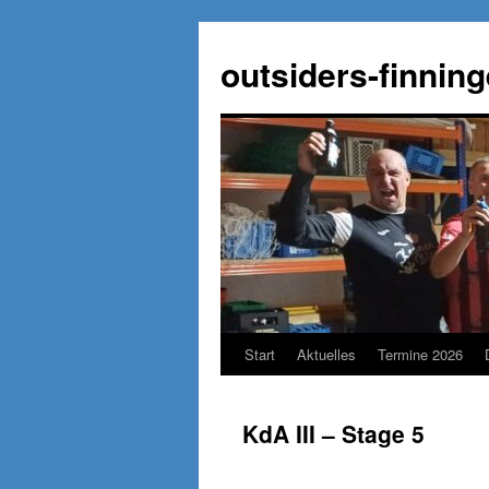
Zum
Inhalt
outsiders-finnin
springen
Start
Aktuelles
Termine 2026
KdA III – Stage 5