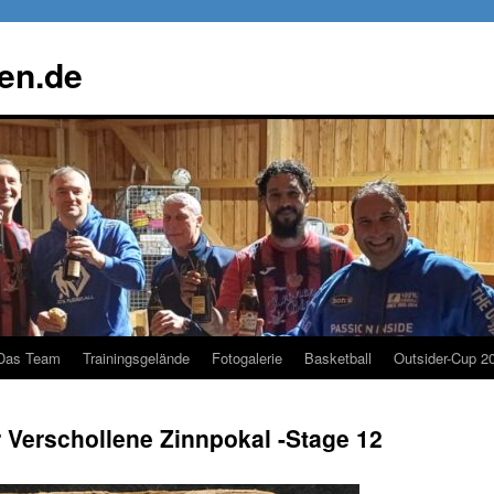
gen.de
Das Team
Trainingsgelände
Fotogalerie
Basketball
Outsider-Cup 2
 Verschollene Zinnpokal -Stage 12